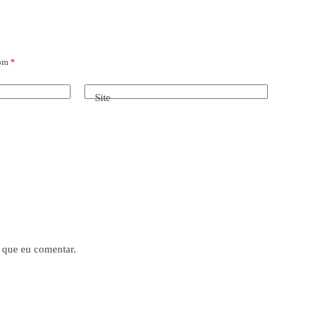
com
*
Site
 que eu comentar.