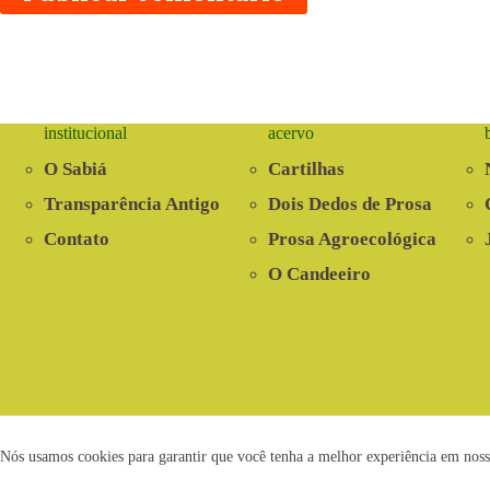
institucional
acervo
O Sabiá
Cartilhas
Transparência Antigo
Dois Dedos de Prosa
Contato
Prosa Agroecológica
O Candeeiro
2021 © www.centrosabia.org.br
Dese
Nós usamos cookies para garantir que você tenha a melhor experiência em noss