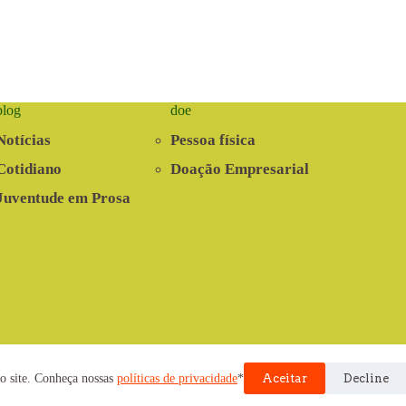
blog
doe
Notícias
Pessoa física
Cotidiano
Doação Empresarial
Juventude em Prosa
nvolvido pela Cooperativa EITA
o site. Conheça nossas
políticas de privacidade
*
Aceitar
Decline