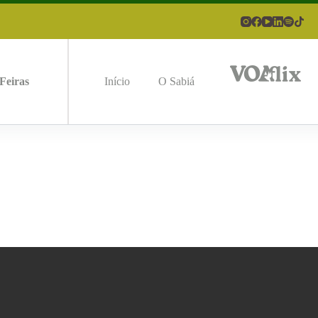
Feiras
Início
O Sabiá