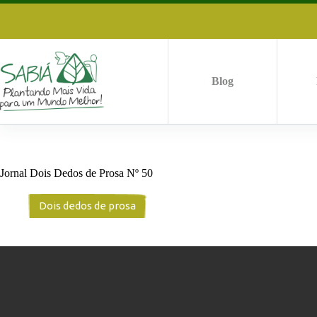
Pular
para
o
conteúdo
Blog
Jornal Dois Dedos de Prosa Nº 50
Dois dedos de prosa