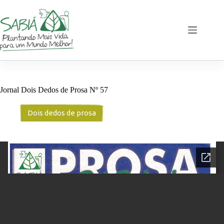
Pular
para
o
conteúdo
Jornal Dois Dedos de Prosa Nº 57
Dois dedos de prosa