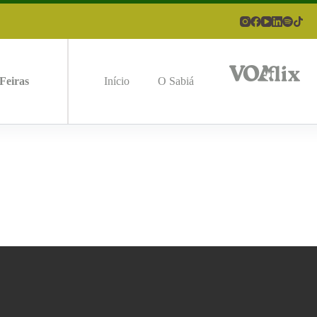
Feiras
Início
O Sabiá