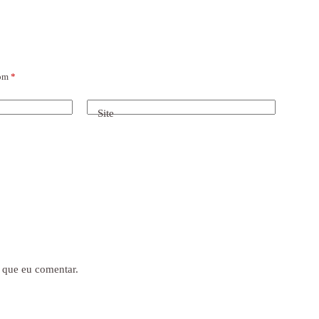
com
*
Site
 que eu comentar.