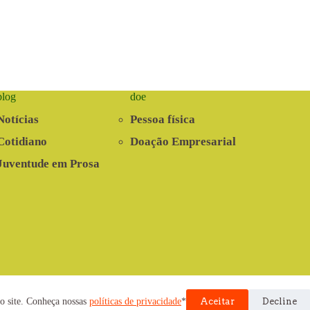
blog
doe
Notícias
Pessoa física
Cotidiano
Doação Empresarial
Juventude em Prosa
nvolvido pela Cooperativa EITA
o site. Conheça nossas
políticas de privacidade
*
Aceitar
Decline