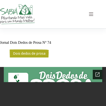
Pular
para
o
conteúdo
Jornal Dois Dedos de Prosa Nº 74
Dois dedos de prosa