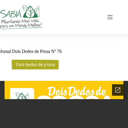
Pular
para
o
conteúdo
Jornal Dois Dedos de Prosa Nº 76
Dois dedos de prosa