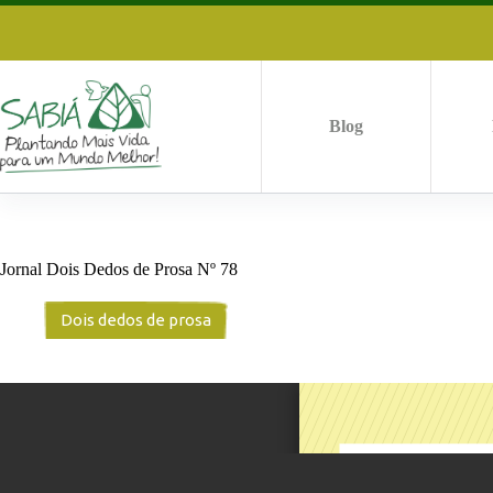
Pular
para
o
conteúdo
Blog
Jornal Dois Dedos de Prosa Nº 78
Dois dedos de prosa