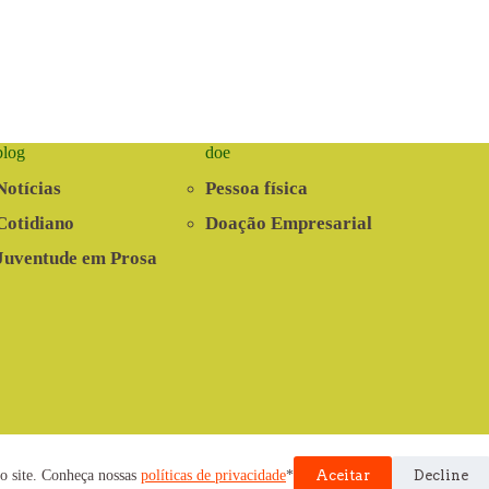
blog
doe
Notícias
Pessoa física
Cotidiano
Doação Empresarial
Juventude em Prosa
nvolvido pela Cooperativa EITA
o site. Conheça nossas
políticas de privacidade
*
Aceitar
Decline