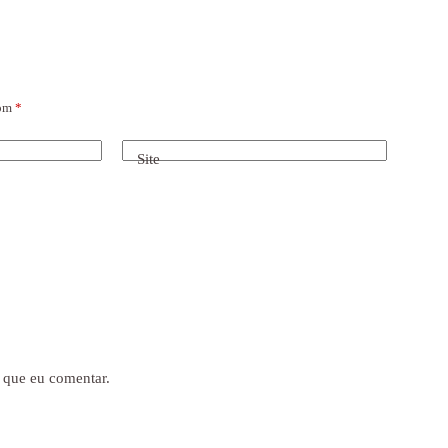
com
*
Site
 que eu comentar.