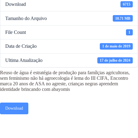
Download
6715
Tamanho do Arquivo
10.71 MB
File Count
1
Data de Criação
1 de maio de 2019
Ultima Atualização
17 de julho de 2024
Reuso de água é estratégia de produção para famílçias agricultoras,
sem feminismo não há agroecologia é lema do III CIFA, Encontro
marca 20 anos de ASA no agreste, crianças negras aprendem
identidade brincando com abayomis
Download