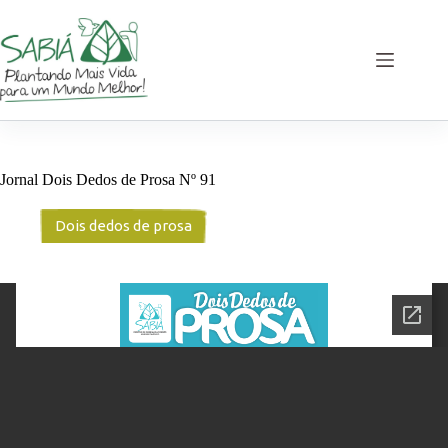
Pular
para
o
conteúdo
Jornal Dois Dedos de Prosa Nº 91
Dois dedos de prosa