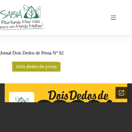
Pular
para
o
conteúdo
Jornal Dois Dedos de Prosa Nº 92
Dois dedos de prosa