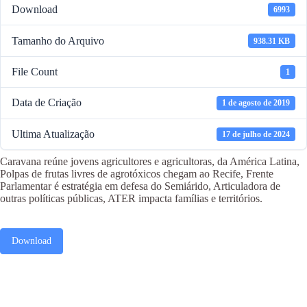
Download
6993
Tamanho do Arquivo
938.31 KB
File Count
1
Data de Criação
1 de agosto de 2019
Ultima Atualização
17 de julho de 2024
Caravana reúne jovens agricultores e agricultoras, da América Latina,
Polpas de frutas livres de agrotóxicos chegam ao Recife, Frente
Parlamentar é estratégia em defesa do Semiárido, Articuladora de
outras políticas públicas, ATER impacta famílias e territórios.
Download