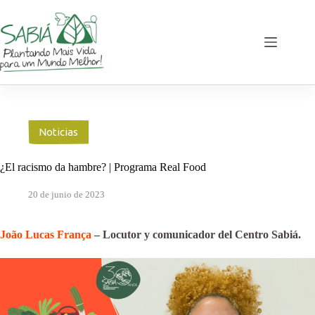
Saltar
al
contenido
Noticias
¿El racismo da hambre? | Programa Real Food
20 de junio de 2023
João Lucas França
– Locutor y comunicador del Centro Sabiá.