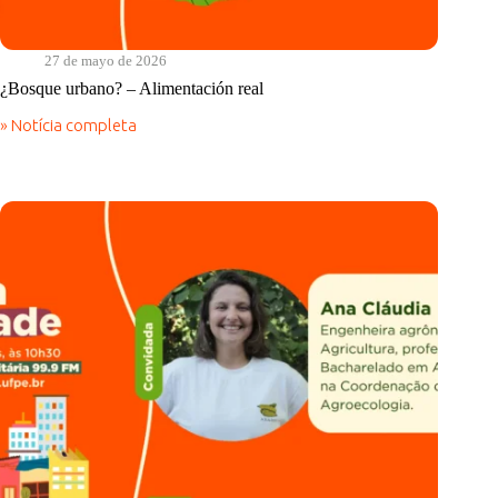
27 de mayo de 2026
¿Bosque urbano? – Alimentación real
» Notícia completa
¿Bosque
urbano?
–
Alimentación
real