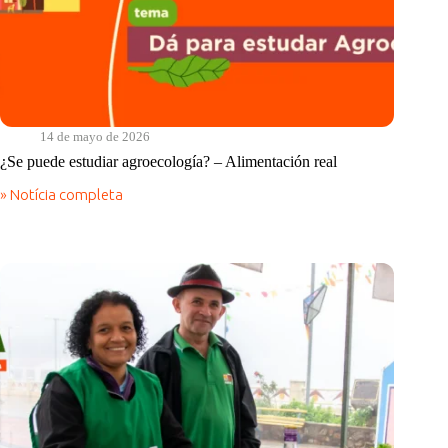
14 de mayo de 2026
¿Se puede estudiar agroecología? – Alimentación real
» Notícia completa
¿Se
puede
estudiar
agroecología?
–
Alimentación
real