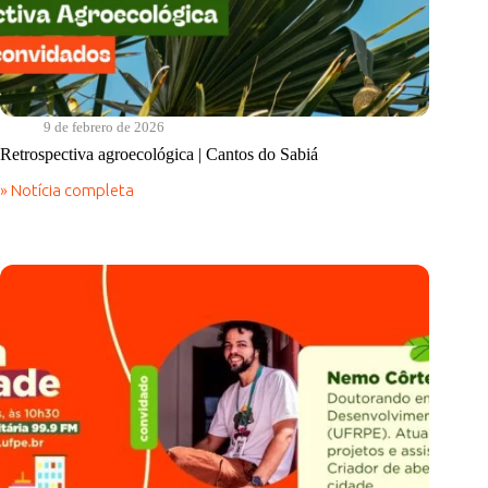
9 de febrero de 2026
Retrospectiva agroecológica | Cantos do Sabiá
» Notícia completa
Retrospectiva
agroecológica
|
Cantos
do
Sabiá