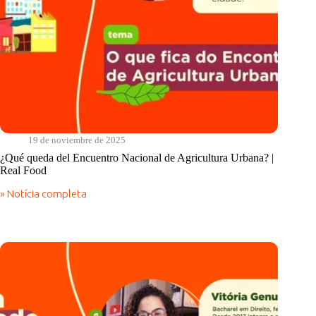
19 de noviembre de 2025
¿Qué queda del Encuentro Nacional de Agricultura Urbana? |
Real Food
» Notícia completa
¿Qué
queda
del
Encuentro
Nacional
de
Agricultura
Urbana?
|
Real