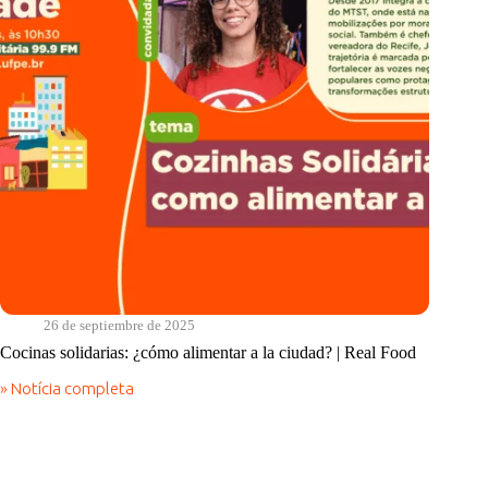
Food
26 de septiembre de 2025
Cocinas solidarias: ¿cómo alimentar a la ciudad? | Real Food
» Notícia completa
Cocinas
solidarias:
¿cómo
alimentar
a