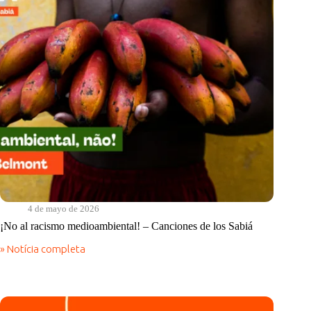
do
Sabiá
4 de mayo de 2026
¡No al racismo medioambiental! – Canciones de los Sabiá
» Notícia completa
¡No
al
racismo
medioambiental!
–