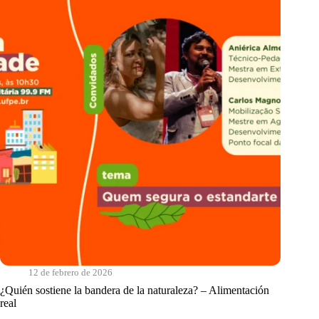
Canciones
de
los
Sabiá
12 de febrero de 2026
¿Quién sostiene la bandera de la naturaleza? – Alimentación
real