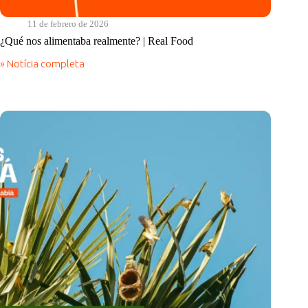
11 de febrero de 2026
¿Qué nos alimentaba realmente? | Real Food
» Notícia completa
¿Qué
nos
alimentaba
realmente?
|
Real
Food