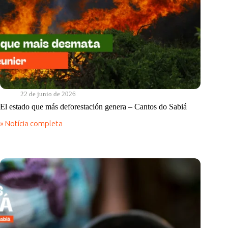
22 de junio de 2026
El estado que más deforestación genera – Cantos do Sabiá
» Notícia completa
El
estado
que
más
deforestación
genera
–
Cantos
do
Sabiá