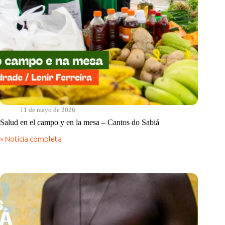
11 de mayo de 2026
Salud en el campo y en la mesa – Cantos do Sabiá
» Notícia completa
Salud
en
el
campo
y
en
la
mesa
–
Cantos