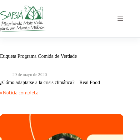
Saltar
al
contenido
Etiqueta
Programa Comida de Verdade
29 de mayo de 2026
¿Cómo adaptarse a la crisis climática? – Real Food
» Notícia completa
¿Cómo
adaptarse
a
la
crisis
climática?
–
Real
Food