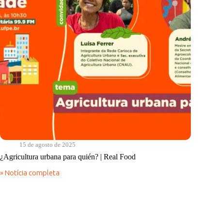
15 de agosto de 2025
¿Agricultura urbana para quién? | Real Food
» Notícia completa
¿Agricultura
urbana
para
quién?
|