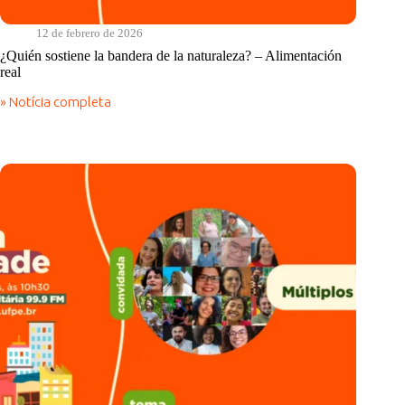
12 de febrero de 2026
¿Quién sostiene la bandera de la naturaleza? – Alimentación
real
» Notícia completa
¿Quién
sostiene
la
bandera
de
la
naturaleza?
–
Alimentación
real