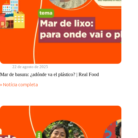
22 de agosto de 2025
Mar de basura: ¿adónde va el plástico? | Real Food
» Notícia completa
Mar
de
basura:
¿adónde
va
el
plástico?
|
Real
Food