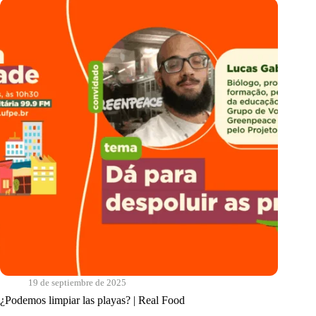
a
la
ciudad?
|
Real
Food
19 de septiembre de 2025
¿Podemos limpiar las playas? | Real Food