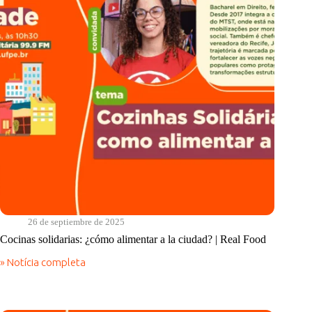
Real
Food
26 de septiembre de 2025
Cocinas solidarias: ¿cómo alimentar a la ciudad? | Real Food
» Notícia completa
Cocinas
solidarias:
¿cómo
alimentar