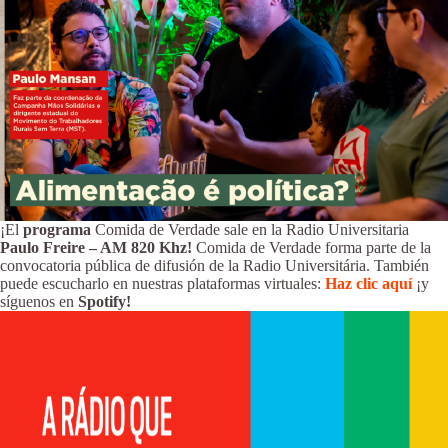
¡El
programa
Comida de Verdade sale en la Radio Universitaria
Paulo Freire – AM 820 Khz!
Comida de Verdade forma parte de la
convocatoria pública de difusión de la Radio Universitária. También
puede escucharlo en nuestras plataformas virtuales:
Haz clic aquí
¡y
síguenos en
Spotify!