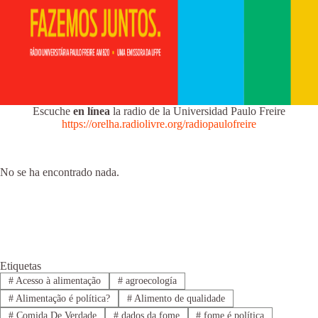
Escuche
en línea
la radio de la Universidad Paulo Freire
https://orelha.radiolivre.org/radiopaulofreire
No se ha encontrado nada.
Etiquetas
#
Acesso à alimentação
#
agroecología
#
Alimentação é política?
#
Alimento de qualidade
#
Comida De Verdade
#
dados da fome
#
fome é política