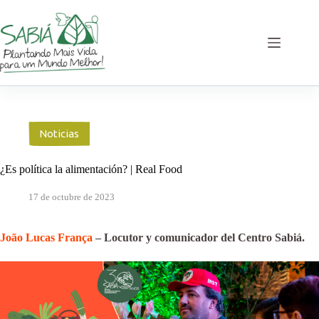
Saltar
al
contenido
Noticias
¿Es política la alimentación? | Real Food
17 de octubre de 2023
João Lucas França
– Locutor y comunicador del Centro Sabiá.