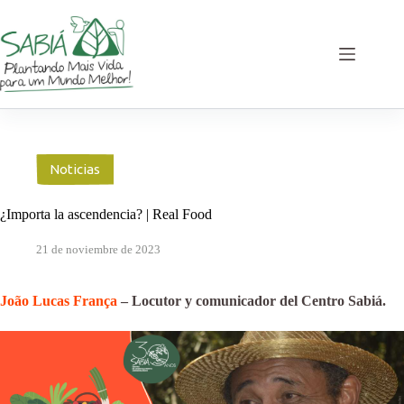
Saltar
al
contenido
Noticias
¿Importa la ascendencia? | Real Food
21 de noviembre de 2023
João Lucas França
– Locutor y comunicador del Centro Sabiá.