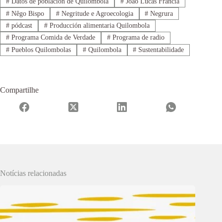
#
Datos de población de Quilombola
#
João Lucas Francia
#
Nêgo Bispo
#
Negritude e Agroecologia
#
Negrura
#
pódcast
#
Producción alimentaria Quilombola
#
Programa Comida de Verdade
#
Programa de radio
#
Pueblos Quilombolas
#
Quilombola
#
Sustentabilidade
Compartilhe
Notícias relacionadas