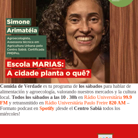
Comida de Verdade
es tu programa de
los sábados
para hablar de
alimentación y agroecología, valorando nuestros mercados y la cultura
local.
Todos los sábados a las 10
.
30h
en
Rádio Universitária
99.9
FM
y retransmitido en
Rádio Universitária Paulo Freire
820 AM
–
Formato podcast en
Spotify
¡desde el
Centro Sabiá
todos los
miércoles!