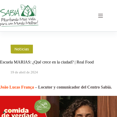
Saltar
al
contenido
Noticias
Escuela MARIAS: ¿Qué crece en la ciudad? | Real Food
19 de abril de 2024
João Lucas França
– Locutor y comunicador del Centro Sabiá.