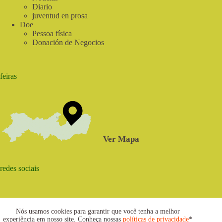
Diario
juventud en prosa
Doe
Pessoa física
Donación de Negocios
feiras
Ver Mapa
redes sociais
Nós usamos cookies para garantir que você tenha a melhor
experiência em nosso site. Conheça nossas
políticas de privacidade
*
2021 © www.centrosabia.org.br