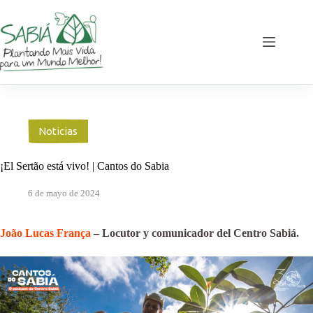
Saltar
al
contenido
Noticias
¡El Sertão está vivo! | Cantos do Sabia
6 de mayo de 2024
João Lucas França
– Locutor y comunicador del Centro Sabiá.