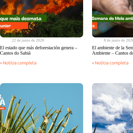
22 de junio de 2026
8 de junio de 202
El estado que más deforestación genera –
El ambiente de la Se
Cantos do Sabiá
Ambiente – Cantos d
» Notícia completa
» Notícia completa
El
El
estado
ambiente
que
de
más
la
deforestación
Semana
genera
del
–
Medio
Cantos
Ambiente
do
–
Sabiá
Cantos
do
Sabiá