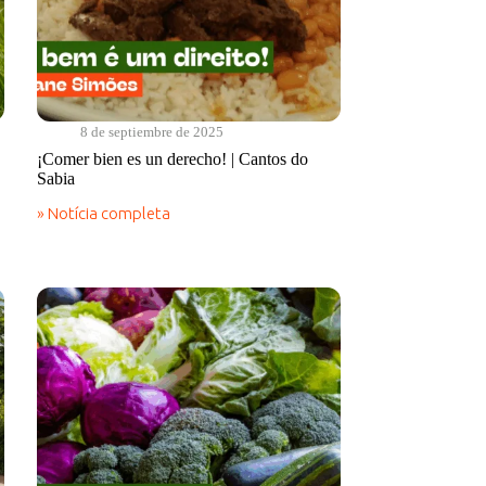
8 de septiembre de 2025
¡Comer bien es un derecho! | Cantos do
Sabia
» Notícia completa
¡Comer
bien
es
un
derecho!
|
Cantos
do
Sabia