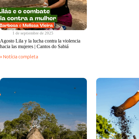
buen
vivir
|
Cantos
do
Sabiá
1 de septiembre de 2025
Agosto Lila y la lucha contra la violencia
hacia las mujeres | Cantos do Sabiá
» Notícia completa
Agosto
Lila
y
la
lucha
contra
la
violencia
hacia
las
mujeres
|
Cantos
do
Sabiá