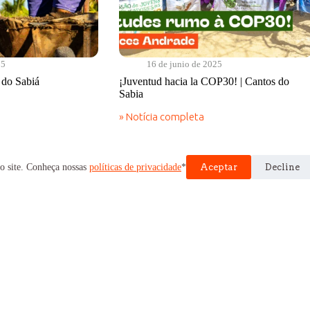
25
16 de junio de 2025
s do Sabiá
¡Juventud hacia la COP30! | Cantos do
Sabia
» Notícia completa
¡Juventud
hacia
la
COP30!
o site. Conheça nossas
políticas de privacidade
*
Aceptar
Decline
|
Cantos
do
Sabia