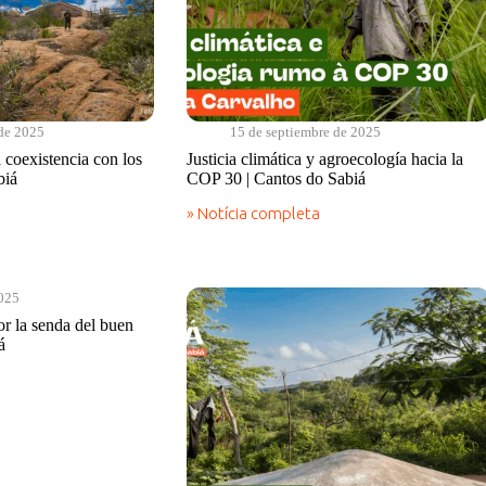
 de 2025
15 de septiembre de 2025
 coexistencia con los
Justicia climática y agroecología hacia la
biá
COP 30 | Cantos do Sabiá
» Notícia completa
Justicia
climática
y
agroecología
hacia
2025
la
r la senda del buen
COP
á
30
|
Cantos
do
Sabiá