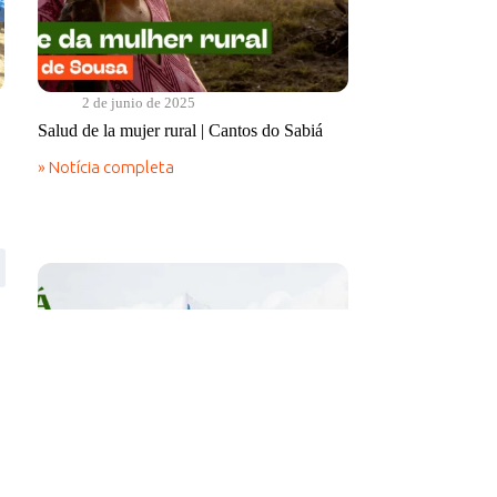
2 de junio de 2025
Salud de la mujer rural | Cantos do Sabiá
» Notícia completa
Salud
de
la
mujer
rural
|
Cantos
do
Sabiá