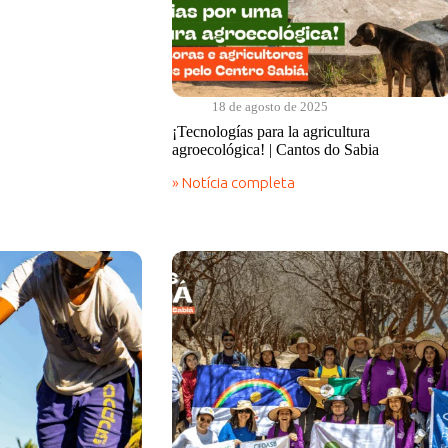
18 de agosto de 2025
¡Tecnologías para la agricultura
agroecológica! | Cantos do Sabia
» Notícia completa
¡Tecnologías
para
la
agricultura
agroecológica!
|
Cantos
do
Sabia