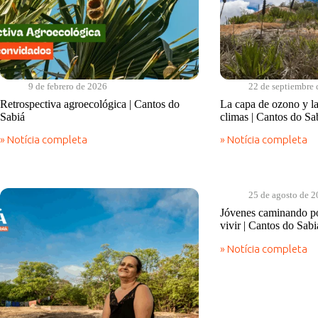
9 de febrero de 2026
22 de septiembre
Retrospectiva agroecológica | Cantos do
La capa de ozono y la
Sabiá
climas | Cantos do Sa
» Notícia completa
» Notícia completa
Retrospectiva
La
agroecológica
capa
|
de
Cantos
ozono
do
y
25 de agosto de 
Sabiá
la
Jóvenes caminando po
coexistencia
vivir | Cantos do Sabi
con
los
» Notícia completa
climas
Jóvenes
|
caminando
Cantos
por
do
la
Sabiá
senda
del