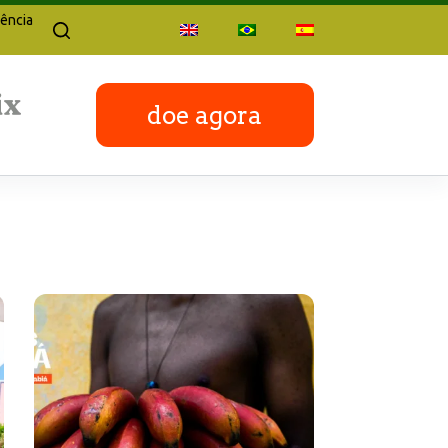
ência
doe agora