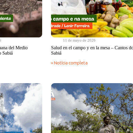
6
11 de mayo de 2026
mana del Medio
Salud en el campo y en la mesa – Cantos d
o Sabiá
Sabiá
» Notícia completa
Salud
en
el
campo
y
en
la
mesa
–
Cantos
do
Sabiá