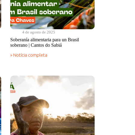
4 de agosto de 2025
Soberanía alimentaria para un Brasil
soberano | Cantos do Sabiá
» Notícia completa
Soberanía
alimentaria
para
un
Brasil
soberano
|
Cantos
do
Sabiá