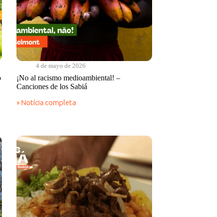
4 de mayo de 2026
o
¡No al racismo medioambiental! –
Canciones de los Sabiá
» Notícia completa
¡No
al
racismo
medioambiental!
–
Canciones
de
los
Sabiá