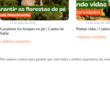
21 de julio de 2025
14 de julio de 20
Garantizar los bosques en pie | Cantos do
Plantar vidas | Canto
Sabiá
» Notícia completa
Plantar
» Notícia completa
vidas
Garantizar
|
los
Cantos
bosques
do
en
Nós usamos cookies para garantir que você tenha a melhor experiência em noss
Sabiá
pie
|
Cantos
do
Sabiá