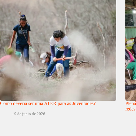
Como deveria ser uma ATER para as Juventudes?
Plená
redes
19 de junio de 2026