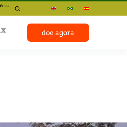
ência
doe agora