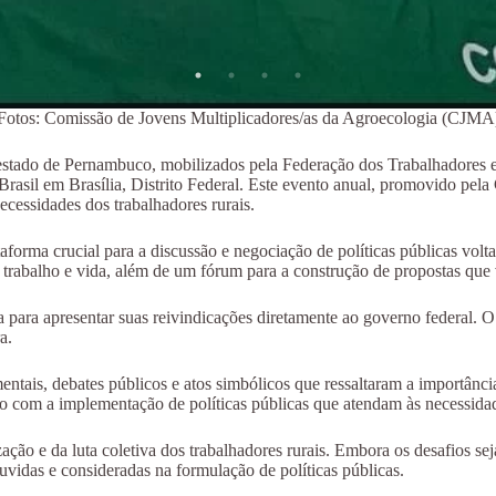
Fotos: Comissão de Jovens Multiplicadores/as da Agroecologia (CJMA
 estado de Pernambuco, mobilizados pela Federação dos Trabalhadores e
rasil em Brasília, Distrito Federal. Este evento anual, promovido p
cessidades dos trabalhadores rurais.
rma crucial para a discussão e negociação de políticas públicas voltada
e trabalho e vida, além de um fórum para a construção de propostas qu
ia para apresentar suas reivindicações diretamente ao governo federal. 
a.
mentais, debates públicos e atos simbólicos que ressaltaram a import
o com a implementação de políticas públicas que atendam às necessid
zação e da luta coletiva dos trabalhadores rurais. Embora os desafios s
idas e consideradas na formulação de políticas públicas.