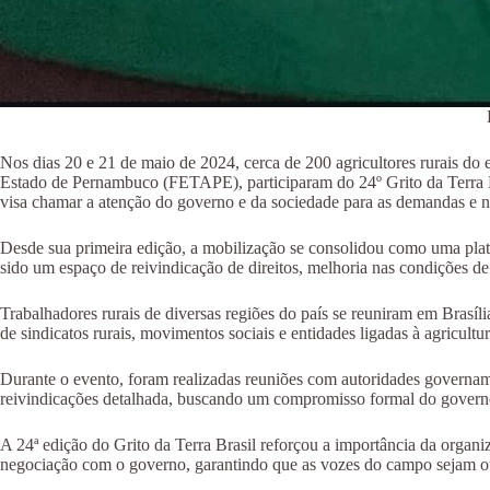
Nos dias 20 e 21 de maio de 2024, cerca de 200 agricultores rurais do
Estado de Pernambuco (FETAPE), participaram do 24º Grito da Terra B
visa chamar a atenção do governo e da sociedade para as demandas e ne
Desde sua primeira edição, a mobilização se consolidou como uma platafo
sido um espaço de reivindicação de direitos, melhoria nas condições d
Trabalhadores rurais de diversas regiões do país se reuniram em Brasíl
de sindicatos rurais, movimentos sociais e entidades ligadas à agricultur
Durante o evento, foram realizadas reuniões com autoridades governa
reivindicações detalhada, buscando um compromisso formal do govern
A 24ª edição do Grito da Terra Brasil reforçou a importância da organi
negociação com o governo, garantindo que as vozes do campo sejam ouv