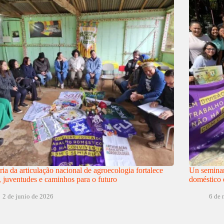
ria da articulação nacional de agroecologia fortalece
Un seminari
, juventudes e caminhos para o futuro
doméstico 
2 de junio de 2026
6 de