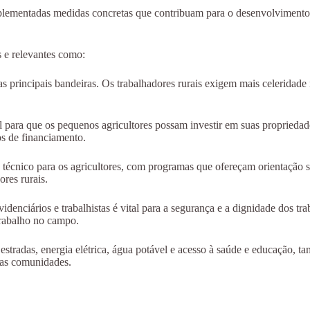
mplementadas medidas concretas que contribuam para o desenvolvimento s
s e relevantes como:
as principais bandeiras. Os trabalhadores rurais exigem mais celeridade 
l para que os pequenos agricultores possam investir em suas proprieda
os de financiamento.
técnico para os agricultores, com programas que ofereçam orientação so
ores rurais.
evidenciários e trabalhistas é vital para a segurança e a dignidade dos
trabalho no campo.
stradas, energia elétrica, água potável e acesso à saúde e educação, ta
 das comunidades.