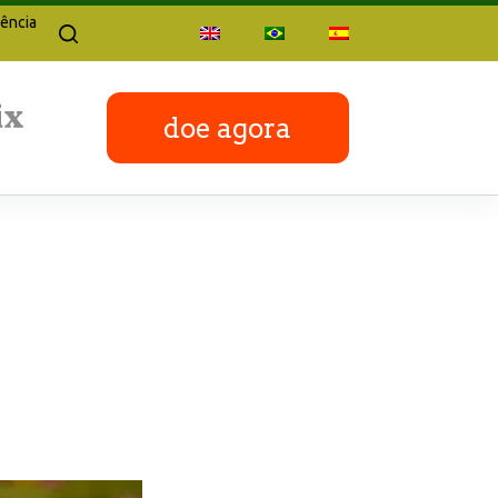
ência
doe agora