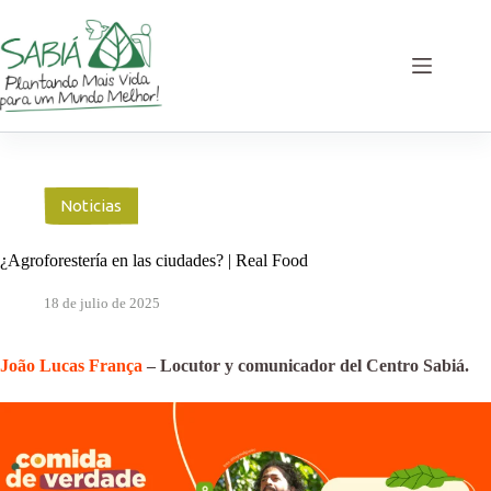
Saltar
al
contenido
Noticias
¿Agroforestería en las ciudades? | Real Food
18 de julio de 2025
João Lucas França
– Locutor y comunicador del Centro Sabiá.