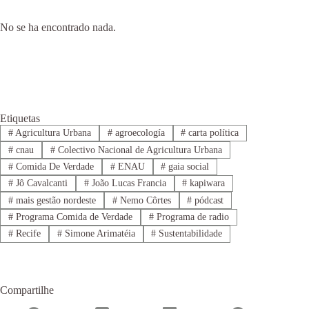
No se ha encontrado nada.
Etiquetas
#
Agricultura Urbana
#
agroecología
#
carta política
#
cnau
#
Colectivo Nacional de Agricultura Urbana
#
Comida De Verdade
#
ENAU
#
gaia social
#
Jô Cavalcanti
#
João Lucas Francia
#
kapiwara
#
mais gestão nordeste
#
Nemo Côrtes
#
pódcast
#
Programa Comida de Verdade
#
Programa de radio
#
Recife
#
Simone Arimatéia
#
Sustentabilidade
Compartilhe