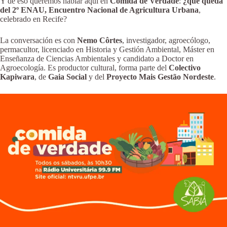
Y de eso queremos hablar aquí en
Comida de Verdade
:
¿qué queda
del 2º ENAU, Encuentro Nacional de Agricultura Urbana
,
celebrado en Recife?
La conversación es con
Nemo Côrtes
, investigador, agroecólogo,
permacultor, licenciado en Historia y Gestión Ambiental, Máster en
Enseñanza de Ciencias Ambientales y candidato a Doctor en
Agroecología. Es productor cultural, forma parte del
Colectivo
Kapiwara
, de
Gaia Social
y del
Proyecto Mais Gestão Nordeste
.