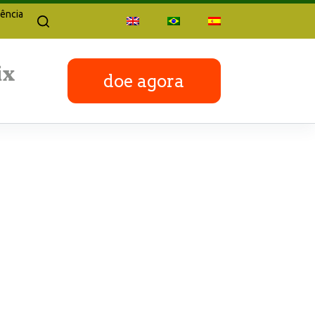
ência
doe agora