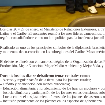
Los días 26 y 27 de enero, el Ministerio de Relaciones Exteriores, a t
Latina y el Caribe. El encuentro reunió a jóvenes líderes campesinos, i
región, consolidándose como un hito político para la incidencia juvenil
Realizado en uno de los principales símbolos de la diplomacia brasileña
y momentos de co-creación en las subregiones del Caribe, Mesoamérica
El debate se alineó con el marco estratégico de la Organización de la
Producción, Mejor Nutrición, Mejor Medio Ambiente y Mejor Vida, y fo
Durante los dos días se debatieron temas centrales como:
– Acceso y regularización de la tierra para los jóvenes rurales;
– Crédito y financiación con menos burocracia;
– Educación alimentaria y fortalecimiento de los huertos escolares y co
– Justicia climática y participación de los jóvenes en las decisiones sobr
– Lucha contra el desplazamiento forzoso de los jóvenes de las zonas ru
– Inclusión permanente de los jóvenes en los espacios de gobernanza.