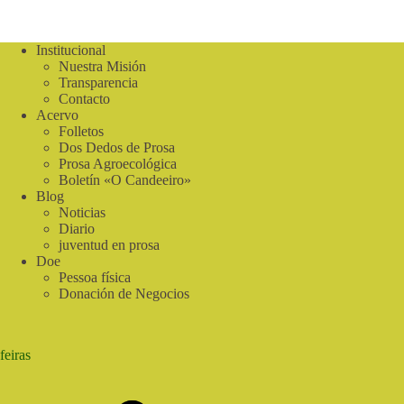
Dedos
de
la
Institucional
Prosa!
Nuestra Misión
Transparencia
Contacto
Acervo
Folletos
Dos Dedos de Prosa
Prosa Agroecológica
Boletín «O Candeeiro»
Blog
Noticias
Diario
juventud en prosa
Doe
Pessoa física
Donación de Negocios
feiras