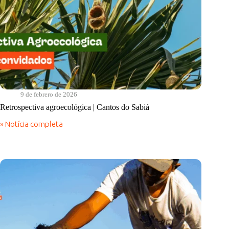
9 de febrero de 2026
Retrospectiva agroecológica | Cantos do Sabiá
» Notícia completa
Retrospectiva
agroecológica
|
Cantos
do
Sabiá