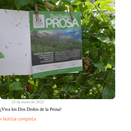
25 de enero de 2022
¡Viva los Dos Dedos de la Prosa!
» Notícia completa
¡Viva
los
Dos