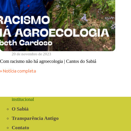
20 de novembro de 2023
Com racismo não há agroecologia | Cantos do Sabiá
» Notícia completa
Com
racismo
não
há
agroecologia
|
institucional
Cantos
do
O Sabiá
Sabiá
Transparência Antigo
Contato