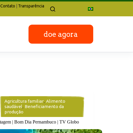
Contato
|
Transparência
doe agora
Agricultura familiar
,
Alimento
saudável
,
Beneficiamento da
produção
tagem | Bom Dia Pernambuco | TV Globo