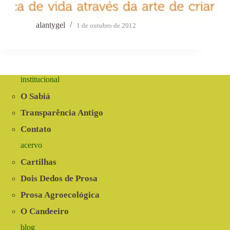
alantygel
1 de outubro de 2012
institucional
O Sabiá
Transparência Antigo
Contato
acervo
Cartilhas
Dois Dedos de Prosa
Prosa Agroecológica
O Candeeiro
blog