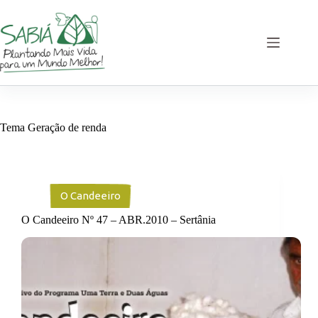
Pular
para
o
conteúdo
Tema
Geração de renda
O Candeeiro
O Candeeiro Nº 47 – ABR.2010 – Sertânia