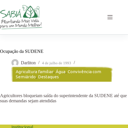
Pular
para
o
conteúdo
Ocupação da SUDENE
Darliton
4 de julho de 1993
Agricultura familiar
,
Água
,
Convivência com
Semiárido
,
Destaques
Agricultores bloqueiam saída do superintendente da SUDENE até que
suas demandas sejam atendidas
institucional