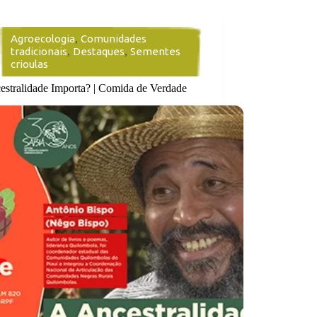
Agroecologia
,
Comunidades
tradicionais
,
Destaques
,
Sementes
crioulas
estralidade Importa? | Comida de Verdade