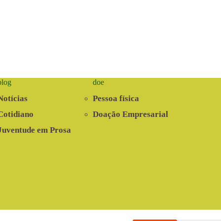
blog
doe
Notícias
Pessoa física
Cotidiano
Doação Empresarial
Juventude em Prosa