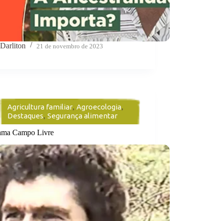
Darliton
21 de novembro de 2023
Agricultura familiar
,
Agroecologia
,
Destaques
,
Segurança alimentar
ama Campo Livre