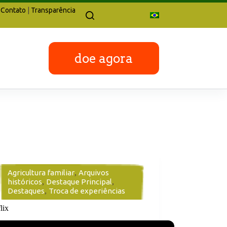
Contato
|
Transparência
doe agora
Agricultura familiar
,
Arquivos
históricos
,
Destaque Principal
,
Destaques
,
Troca de experiências
lix