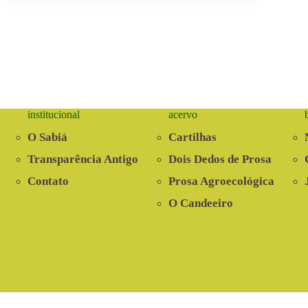
institucional
acervo
O Sabiá
Cartilhas
Transparência Antigo
Dois Dedos de Prosa
Contato
Prosa Agroecológica
O Candeeiro