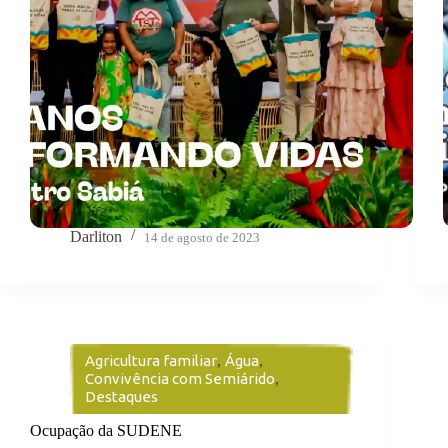
Darliton
14 de agosto de 2023
Agricultura familiar
,
Água
,
Convivência com Semiárido
,
Destaques
Ocupação da SUDENE