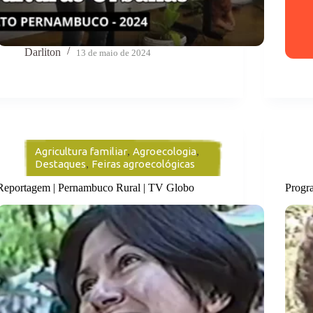
Darliton
13 de maio de 2024
Agricultura familiar
,
Agroecologia
,
Destaques
,
Feiras agroecológicas
Reportagem | Pernambuco Rural | TV Globo
Progr