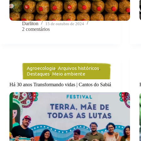
Darliton
15 de outubro de 2024
2 comentários
Agroecologia
,
Arquivos históricos
,
Destaques
,
Meio ambiente
Há 30 anos Transformando vidas | Cantos do Sabiá