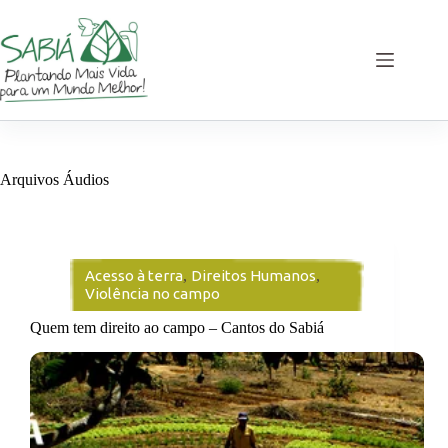
Pular
para
o
conteúdo
Arquivos
Áudios
Acesso à terra
,
Direitos Humanos
,
Violência no campo
Quem tem direito ao campo – Cantos do Sabiá