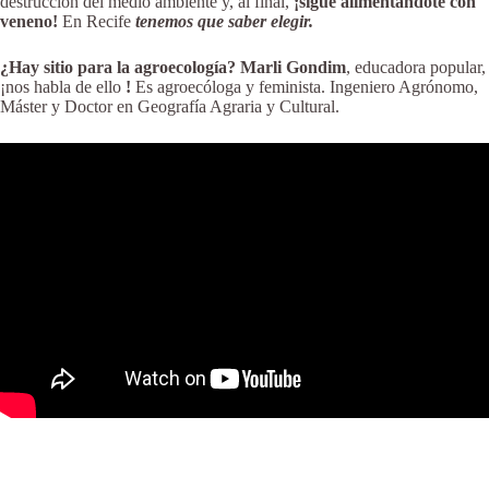
destrucción del medio ambiente y, al final,
¡sigue alimentándote con
veneno!
En Recife
tenemos que saber elegir.
¿Hay sitio para la agroecología?
Marli Gondim
, educadora popular,
¡nos habla de ello
!
Es agroecóloga y feminista. Ingeniero Agrónomo,
Máster y Doctor en Geografía Agraria y Cultural.