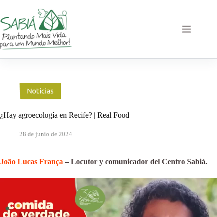
Saltar
al
contenido
Noticias
¿Hay agroecología en Recife? | Real Food
28 de junio de 2024
João Lucas França
– Locutor y comunicador del Centro Sabiá.