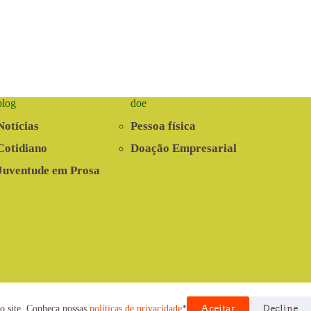
blog
doe
Notícias
Pessoa física
Cotidiano
Doação Empresarial
Juventude em Prosa
nvolvido pela Cooperativa EITA
o site. Conheça nossas
políticas de privacidade
*
Aceitar
Decline