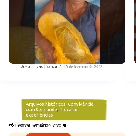
João Lucas Franca
15 de fevereiro de 2023
Arquivos históricos
,
Convivência
com Semiárido
,
Troca de
experiências
📢 Festival Semiárido Vivo 🌵