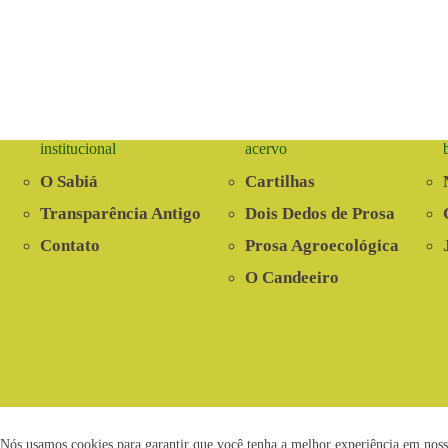
institucional
acervo
O Sabiá
Cartilhas
Transparência Antigo
Dois Dedos de Prosa
Contato
Prosa Agroecológica
O Candeeiro
2021 © www.centrosabia.org.br
Dese
Nós usamos cookies para garantir que você tenha a melhor experiência em noss