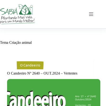
Pular
para
o
conteúdo
Tema
Criação animal
O Candeeiro
O Candeeiro Nº 2640 – OUT.2024 – Vertentes