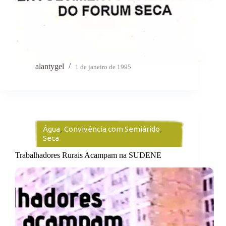
alantygel
1 de janeiro de 1995
Água
,
Convivência com Semiárido
,
Seca
Trabalhadores Rurais Acampam na SUDENE