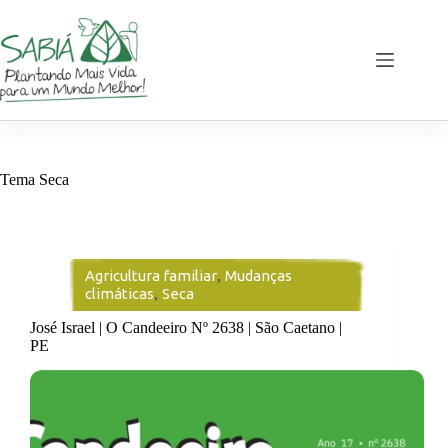
Pular
para
o
conteúdo
Tema
Seca
Agricultura familiar
,
Mudanças
climáticas
,
Seca
José Israel | O Candeeiro Nº 2638 | São Caetano |
PE