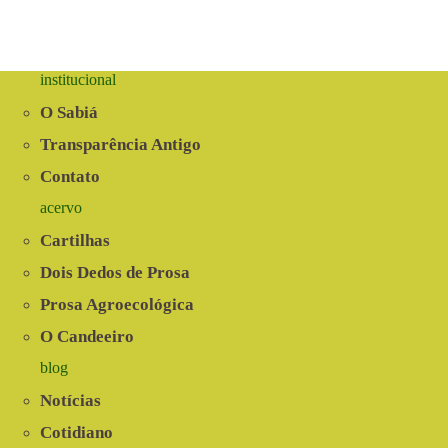
institucional
O Sabiá
Transparência Antigo
Contato
acervo
Cartilhas
Dois Dedos de Prosa
Prosa Agroecológica
O Candeeiro
blog
Notícias
Cotidiano