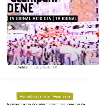
Darliton
4 de julho de 1993
Agricultura familiar
,
Água
,
Seca
Reinvindicações dos agricultores rurais ocupantes da