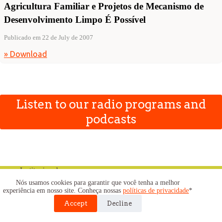
Agricultura Familiar e Projetos de Mecanismo de
Desenvolvimento Limpo É Possível
Publicado em 22 de July de 2007
» Download
Listen to our radio programs and
podcasts
Institucional
Our Mission
Nós usamos cookies para garantir que você tenha a melhor
Transparency
experiência em nosso site. Conheça nossas
políticas de privacidade
*
Contact
Accept
Decline
Acervo
Booklets